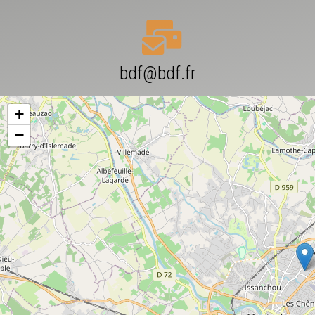
bdf@bdf.fr
+
−