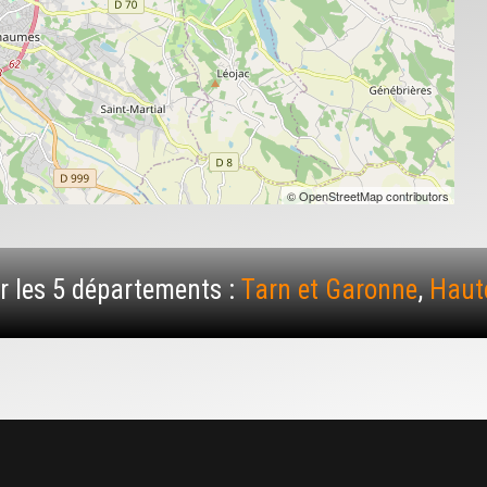
© OpenStreetMap contributors
 les 5 départements :
Tarn et Garonne
,
Haut