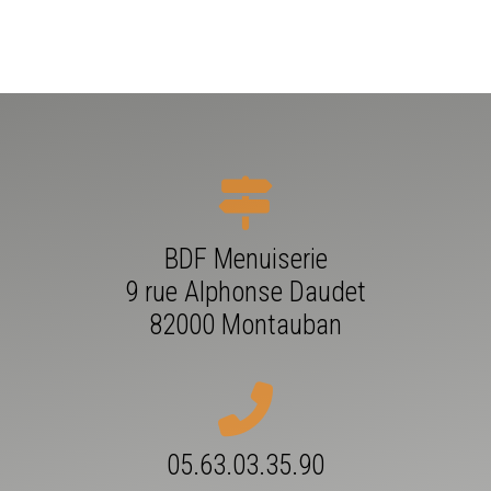
BDF Menuiserie
9 rue Alphonse Daudet
82000 Montauban
05.63.03.35.90